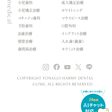
medical
小児歯科
成人矯正治療
小児矯正治療
ホワイトニング
マタニティ歯科
マウスピース治療
予防歯科
口腔外科
虫歯治療
インプラント治療
根管治療
入れ歯（義歯）
歯周病治療
セラミック治療
COPYRIGHT YONAGO HARMY DENTAL
CLINIC ALL RIGHTS RESERVED.