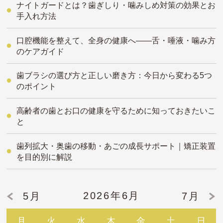
ナイトガードとは？歯ぎしり・噛みしめ対策の効果とお
手入れ方法
口腔機能を整えて、全身の健康へ――舌・唾液・噛み方
のケアガイド
歯ブラシの選び方と正しい磨き方：今日から変わる5つ
のポイント
高齢者の歯とお口の健康を守るために知っておきたいこ
と
歯列拡大・奥歯の移動・あごの成長サポート｜矯正装置
を目的別に解説
2026年6月
5月
7月
月
火
水
木
金
土
日