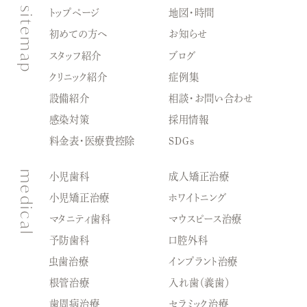
sitemap
トップページ
地図・時間
初めての方へ
お知らせ
スタッフ紹介
ブログ
クリニック紹介
症例集
設備紹介
相談・お問い合わせ
感染対策
採用情報
料金表・医療費控除
SDGｓ
medical
小児歯科
成人矯正治療
小児矯正治療
ホワイトニング
マタニティ歯科
マウスピース治療
予防歯科
口腔外科
虫歯治療
インプラント治療
根管治療
入れ歯（義歯）
歯周病治療
セラミック治療